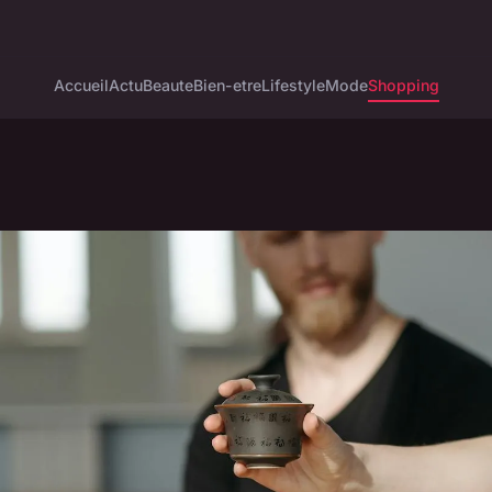
Accueil
Actu
Beaute
Bien-etre
Lifestyle
Mode
Shopping