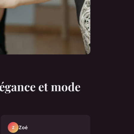
légance et mode
Zoé
Z