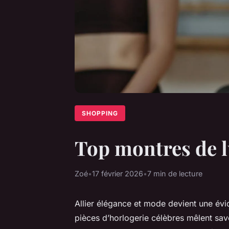
SHOPPING
Top montres de l
Zoé
•
17 février 2026
•
7 min de lecture
Allier élégance et mode devient une év
pièces d’horlogerie célèbres mêlent savo