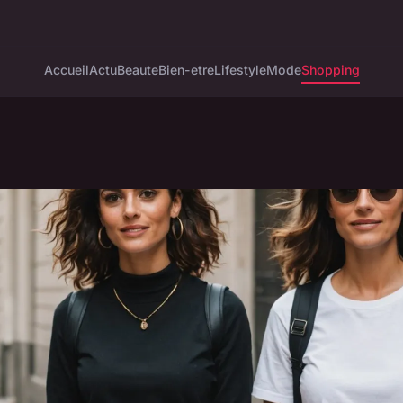
Accueil
Actu
Beaute
Bien-etre
Lifestyle
Mode
Shopping