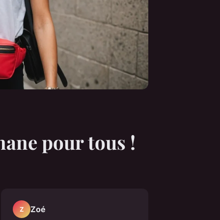
nane pour tous !
Zoé
Z